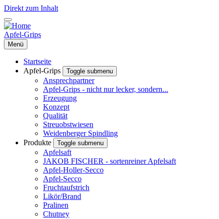
Direkt zum Inhalt
Apfel-Grips
Menü
Startseite
Apfel-Grips
Toggle submenu
Ansprechpartner
Apfel-Grips - nicht nur lecker, sondern...
Erzeugung
Konzept
Qualität
Streuobstwiesen
Weidenberger Spindling
Produkte
Toggle submenu
Apfelsaft
JAKOB FISCHER - sortenreiner Apfelsaft
Apfel-Holler-Secco
Apfel-Secco
Fruchtaufstrich
Likör/Brand
Pralinen
Chutney